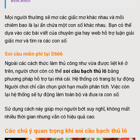
Mọi người thường sẽ mơ các giấc mơ khác nhau và mỗi
chiêm bao là lại ẩn chứa một con số khác nhau.. Bạn có thể
dựa vào các bài viết của chuyên gia hay web hỗ trợ luận giải
giấc mơ và tìm ra các con số.
Soi cầu miễn phí tại S666
Ngoài các cách thức làm thủ công như vừa được liệt kê ở
trên, người chơi còn có thể
soi cầu bạch thủ lô
bằng
phương pháp hỗ trợ tại nhà cái. Hệ thống có trang bị tự động.
Người chơi chỉ cần chọn giới hạn muốn phân tích. Việc còn
lại hệ thống sẽ tự động làm toàn bộ và đưa ra con số.
Sử dụng cách này giúp mọi người bớt suy nghĩ, không mất
nhiều thời gian nhưng vẫn có hiệu quả cao.
Các chú ý quan trọng khi soi cầu bạch thủ lô