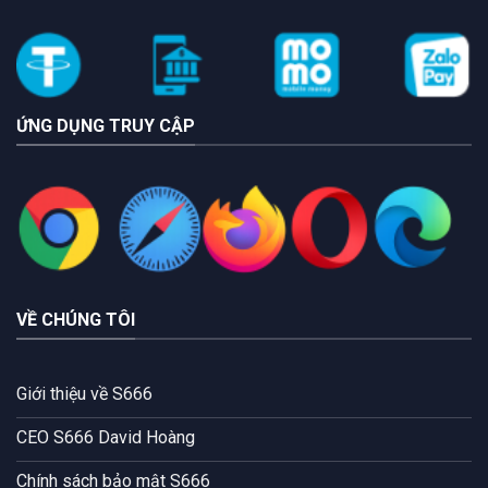
ỨNG DỤNG TRUY CẬP
VỀ CHÚNG TÔI
Giới thiệu về S666
CEO S666 David Hoàng
Chính sách bảo mật S666