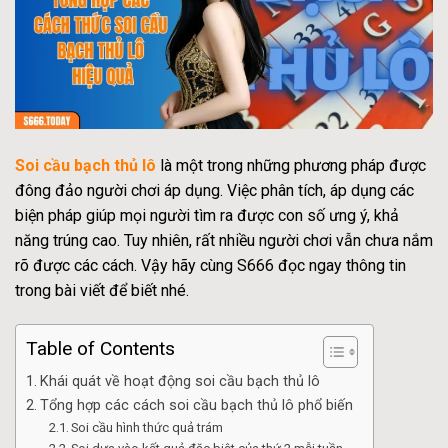
Soi cầu bạch thủ lô
là một trong những phương pháp được
đông đảo người chơi áp dụng. Việc phân tích, áp dụng các
biện pháp giúp mọi người tìm ra được con số ưng ý, khả
năng trúng cao. Tuy nhiên, rất nhiều người chơi vẫn chưa nắm
rõ được các cách. Vậy hãy cùng S666 đọc ngay thông tin
trong bài viết để biết nhé.
Table of Contents
Khái quát về hoạt động soi cầu bạch thủ lô
Tổng hợp các cách soi cầu bạch thủ lô phổ biến
Soi cầu hình thức quả trám