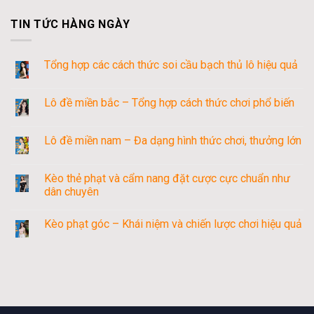
TIN TỨC HÀNG NGÀY
Tổng hợp các cách thức soi cầu bạch thủ lô hiệu quả
Lô đề miền bắc – Tổng hợp cách thức chơi phổ biến
Lô đề miền nam – Đa dạng hình thức chơi, thưởng lớn
Kèo thẻ phạt và cẩm nang đặt cược cực chuẩn như
dân chuyên
Kèo phạt góc – Khái niệm và chiến lược chơi hiệu quả