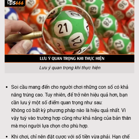
Lưu ý quan trọng khi thực hiện
Soi cầu mang đến cho người chơi những con số có khả
năng trúng cao. Tuy nhiên, để trở nên hiệu quả hơn, bạn
cần lưu ý một số điểm quan trọng như sau:
Không có bất kỳ phương pháp nào là hiệu quả nhất. Vì
vậy tuỳ vào trường hợp cũng như khả năng của bản thân
mà mọi người lựa chọn cho phù hợp.
Khi chơi, chỉ nên đặt cược với số tiền vừa phải. Hạn chế