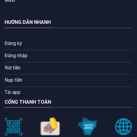
Minh
HƯỚNG DẪN NHANH
Đăng ký
Đăng nhập
Rút tiền
Nạp tiền
Tải app
CỔNG THANH TOÁN