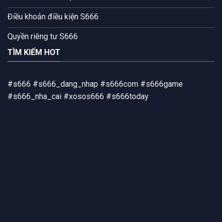
Điều khoản điều kiện S666
Quyền riêng tư S666
TÌM KIẾM HOT
#s666 #s666_dang_nhap #s666com #s666game
#s666_nha_cai #xosos666 #s666today