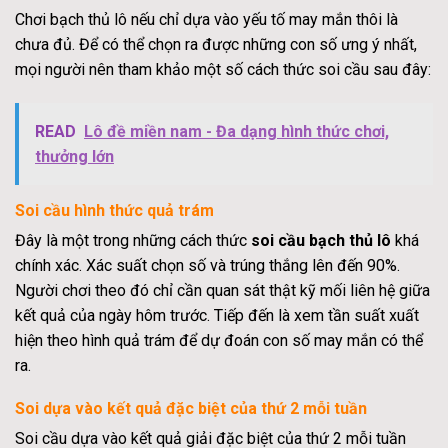
Chơi bạch thủ lô nếu chỉ dựa vào yếu tố may mắn thôi là
chưa đủ. Để có thể chọn ra được những con số ưng ý nhất,
mọi người nên tham khảo một số cách thức soi cầu sau đây:
READ
Lô đề miền nam - Đa dạng hình thức chơi,
thưởng lớn
Soi cầu hình thức quả trám
Đây là một trong những cách thức
soi cầu bạch thủ lô
khá
chính xác. Xác suất chọn số và trúng thắng lên đến 90%.
Người chơi theo đó chỉ cần quan sát thật kỹ mối liên hệ giữa
kết quả của ngày hôm trước. Tiếp đến là xem tần suất xuất
hiện theo hình quả trám để dự đoán con số may mắn có thể
ra.
Soi dựa vào kết quả đặc biệt của thứ 2 mỗi tuần
Soi cầu dựa vào kết quả giải đặc biệt của thứ 2 mỗi tuần