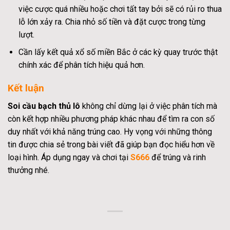
việc cược quá nhiều hoặc chơi tất tay bởi sẽ có rủi ro thua
lỗ lớn xảy ra. Chia nhỏ số tiền và đặt cược trong từng
lượt.
Cần lấy kết quả xổ số miền Bắc ở các kỳ quay trước thật
chính xác để phân tích hiệu quả hơn.
Kết luận
Soi cầu bạch thủ lô
không chỉ dừng lại ở việc phân tích mà
còn kết hợp nhiều phương pháp khác nhau để tìm ra con số
duy nhất với khả năng trúng cao. Hy vọng với những thông
tin được chia sẻ trong bài viết đã giúp bạn đọc hiểu hơn về
loại hình. Áp dụng ngay và chơi tại
S666
để trúng và rinh
thưởng nhé.